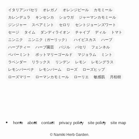
イタリアンパセリ
オレガノ
オレンジピール
カモミール
カレンデュラ
キンセンカ
ショウガ
ジャーマンカモミール
ジンジャー
スペアミント
セロリ
セントジョーンズワート
セージ
タイム
ダンディライオン
チャイブ
ディル
トマト
ニンニク
ニンニク（ガーリック）
ハイビスカス
ハーブ
ハーブティー
ハーブ園芸
バジル
パセリ
フェンネル
ペパーミント
ポットマリーゴールド
マジョラム
ミント
ラベンダー
リラックス
リンデン
レモン
レモングラス
レモンバーベナ
レモンバーム
ローズ
ローズヒップ
ローズマリー
ローマンカモミール
ローリエ
敏感肌
月桂樹
home
about
contact
privacy policy
site policy
site map
©
Namiki Herb Garden.