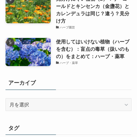
ールドとキンセンカ（金盞花）と
カレンデュラは同じ？違う？見分
け方
ハーブ園芸
使用してはいけない植物（ハーブ
を含む）：盲点の毒草（扱いのも
の）をまとめて：ハーブ・薬草
ハーブ・薬草
アーカイブ
ア
ー
カ
イ
タグ
ブ