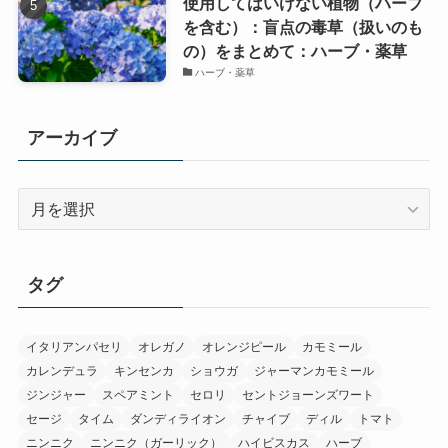
使用してはいけない植物（ハーブ
を含む）：盲点の毒草（扱いのも
の）をまとめて：ハーブ・薬草
ハーブ・薬草
アーカイブ
ア
ー
カ
イ
タグ
ブ
イタリアンパセリ
オレガノ
オレンジピール
カモミール
カレンデュラ
キンセンカ
ショウガ
ジャーマンカモミール
ジンジャー
スペアミント
セロリ
セントジョーンズワート
セージ
タイム
ダンディライオン
チャイブ
ディル
トマト
ニンニク
ニンニク（ガーリック）
ハイビスカス
ハーブ