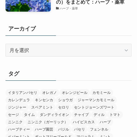
の）をまとめて：ハーブ・薬草
ハーブ・薬草
アーカイブ
ア
ー
カ
イ
タグ
ブ
イタリアンパセリ
オレガノ
オレンジピール
カモミール
カレンデュラ
キンセンカ
ショウガ
ジャーマンカモミール
ジンジャー
スペアミント
セロリ
セントジョーンズワート
セージ
タイム
ダンディライオン
チャイブ
ディル
トマト
ニンニク
ニンニク（ガーリック）
ハイビスカス
ハーブ
ハーブティー
ハーブ園芸
バジル
パセリ
フェンネル
ペパーミント
ポットマリーゴールド
マジョラム
ミント