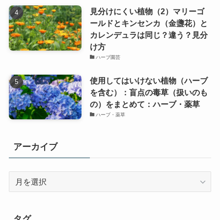
見分けにくい植物（2）マリーゴ
ールドとキンセンカ（金盞花）と
カレンデュラは同じ？違う？見分
け方
ハーブ園芸
使用してはいけない植物（ハーブ
を含む）：盲点の毒草（扱いのも
の）をまとめて：ハーブ・薬草
ハーブ・薬草
アーカイブ
ア
ー
カ
イ
タグ