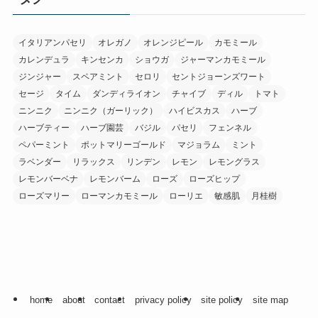
ブ
イタリアンパセリ
オレガノ
オレンジピール
カモミール
カレンデュラ
キンセンカ
ショウガ
ジャーマンカモミール
ジンジャー
スペアミント
セロリ
セントジョーンズワート
セージ
タイム
ダンディライオン
チャイブ
ディル
トマト
ニンニク
ニンニク（ガーリック）
ハイビスカス
ハーブ
ハーブティー
ハーブ園芸
バジル
パセリ
フェンネル
ペパーミント
ポットマリーゴールド
マジョラム
ミント
ラベンダー
リラックス
リンデン
レモン
レモングラス
レモンバーベナ
レモンバーム
ローズ
ローズヒップ
ローズマリー
ローマンカモミール
ローリエ
敏感肌
月桂樹
home
about
contact
privacy policy
site policy
site map