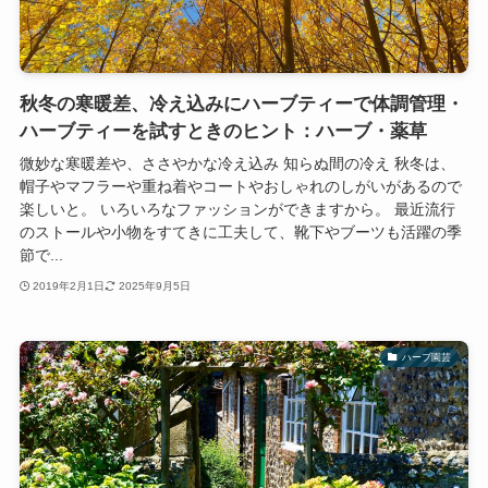
秋冬の寒暖差、冷え込みにハーブティーで体調管理・
ハーブティーを試すときのヒント：ハーブ・薬草
微妙な寒暖差や、ささやかな冷え込み 知らぬ間の冷え 秋冬は、
帽子やマフラーや重ね着やコートやおしゃれのしがいがあるので
楽しいと。 いろいろなファッションができますから。 最近流行
のストールや小物をすてきに工夫して、靴下やブーツも活躍の季
節で...
2019年2月1日
2025年9月5日
ハーブ園芸