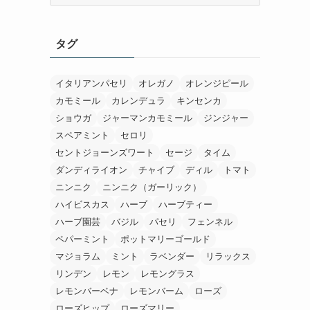
カ
に
イ
タグ
ブ
イタリアンパセリ
オレガノ
オレンジピール
カモミール
カレンデュラ
キンセンカ
ショウガ
ジャーマンカモミール
ジンジャー
スペアミント
セロリ
セントジョーンズワート
セージ
タイム
ダンディライオン
チャイブ
ディル
トマト
ニンニク
ニンニク（ガーリック）
ハイビスカス
ハーブ
ハーブティー
ハーブ園芸
バジル
パセリ
フェンネル
ペパーミント
ポットマリーゴールド
マジョラム
ミント
ラベンダー
リラックス
リンデン
レモン
レモングラス
レモンバーベナ
レモンバーム
ローズ
ローズヒップ
ローズマリー