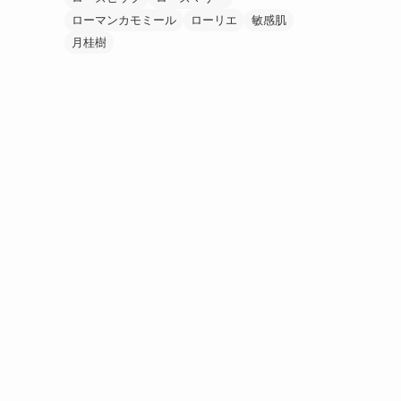
ローマンカモミール
ローリエ
敏感肌
月桂樹