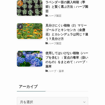
ラベンダー苗の購入時期（季
節）と賢く選ぶ方法：ハーブ園
芸
ハーブ園芸
見分けにくい植物（2）マリー
ゴールドとキンセンカ（金盞
花）とカレンデュラは同じ？違
う？見分け方
ハーブ園芸
使用してはいけない植物（ハー
ブを含む）：盲点の毒草（扱い
のもの）をまとめて：ハーブ・
薬草
ハーブ・薬草
アーカイブ
ア
ー