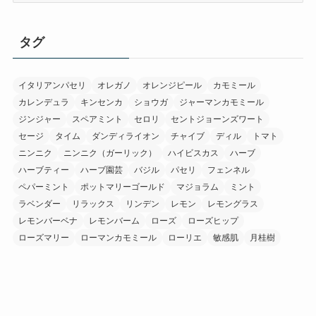
カ
イ
タグ
ブ
イタリアンパセリ
オレガノ
オレンジピール
カモミール
カレンデュラ
キンセンカ
ショウガ
ジャーマンカモミール
ジンジャー
スペアミント
セロリ
セントジョーンズワート
セージ
タイム
ダンディライオン
チャイブ
ディル
トマト
ニンニク
ニンニク（ガーリック）
ハイビスカス
ハーブ
ハーブティー
ハーブ園芸
バジル
パセリ
フェンネル
ペパーミント
ポットマリーゴールド
マジョラム
ミント
ラベンダー
リラックス
リンデン
レモン
レモングラス
レモンバーベナ
レモンバーム
ローズ
ローズヒップ
ローズマリー
ローマンカモミール
ローリエ
敏感肌
月桂樹