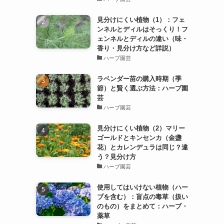
見分けにくい植物（1）：フェ
ンネルとディルはそっくり！フ
ェンネルとディルの違い（味・
香り・見分け方など詳説）
ハーブ園芸
ラベンダー苗の購入時期（季
節）と賢く選ぶ方法：ハーブ園
芸
ハーブ園芸
見分けにくい植物（2）マリー
ゴールドとキンセンカ（金盞
花）とカレンデュラは同じ？違
う？見分け方
ハーブ園芸
使用してはいけない植物（ハー
ブを含む）：盲点の毒草（扱い
のもの）をまとめて：ハーブ・
薬草