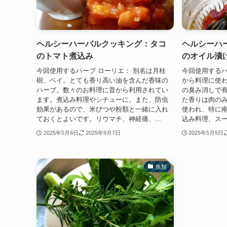
ヘルシーハーバルクッキング：タコ
ヘルシーハ
のトマト煮込み
のオイル漬
今回使用するハーブ ローリエ： 別名は月桂
今回使用するハ
樹、ベイ。とても香り高い油を含んだ香味の
から料理に使
ハーブ。数々のお料理に昔から利用されてい
の臭み消しで
ます。煮込み料理やシチューに。また、防虫
た香りは肉の
効果があるので、米びつや粉類と一緒に入れ
使われ、特に
ておくとよいです。リウマチ、神経痛、...
込み料理、スー
2025年5月6日
2025年9月7日
2025年5月5日
魚類