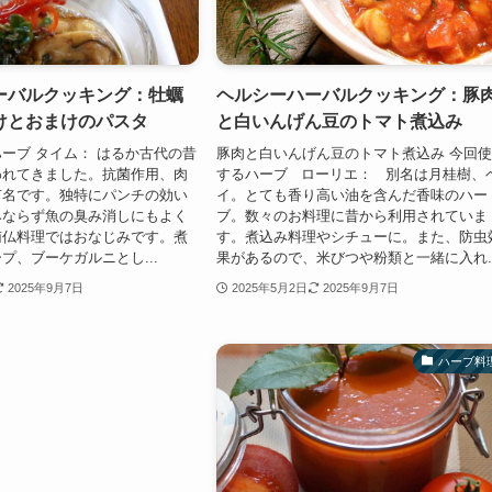
ーバルクッキング：牡蠣
ヘルシーハーバルクッキング：豚
けとおまけのパスタ
と白いんげん豆のトマト煮込み
ーブ タイム： はるか古代の昔
豚肉と白いんげん豆のトマト煮込み 今回
われてきました。抗菌作用、肉
するハーブ ローリエ： 別名は月桂樹、
有名です。独特にパンチの効い
イ。とても香り高い油を含んだ香味のハー
みならず魚の臭み消しにもよく
ブ。数々のお料理に昔から利用されていま
南仏料理ではおなじみです。煮
す。煮込み料理やシチューに。また、防虫
プ、ブーケガルニとし...
果があるので、米びつや粉類と一緒に入れ..
2025年9月7日
2025年5月2日
2025年9月7日
ハーブ料