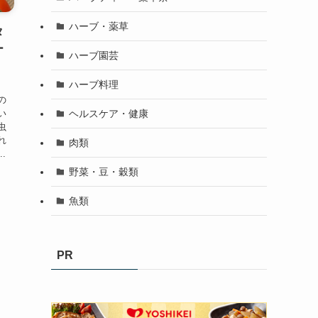
ハーブ・薬草
タ
ー
ハーブ園芸
ハーブ料理
桂
の
ヘルスケア・健康
い
虫
れ
肉類
.
野菜・豆・穀類
魚類
PR