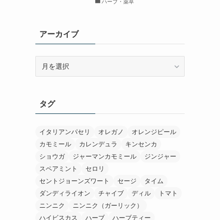
ハーブ・薬草
アーカイブ
ア
ー
カ
イ
タグ
ブ
イタリアンパセリ
オレガノ
オレンジピール
カモミール
カレンデュラ
キンセンカ
ショウガ
ジャーマンカモミール
ジンジャー
スペアミント
セロリ
セントジョーンズワート
セージ
タイム
ダンディライオン
チャイブ
ディル
トマト
ニンニク
ニンニク（ガーリック）
ハイビスカス
ハーブ
ハーブティー