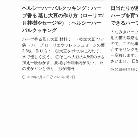
ヘルシーハーバルクッキング：ハー
日当たりが
ブ香る 蒸し大豆の作り方（ローリエ/
ハーブを育
月桂樹やセージや）：ヘルシーハー
できるハー
バルクッキング
＊なみきハー
用の苗の栽培を
ハーブ香る蒸し大豆 材料： ・乾燥大豆 ひと
ので、この記
袋 ・ハーブ ローリエやフレッシュセージの葉
介するリンクを
2,3枚 作り方： ①大豆をボウルに入れて、
へ変移します
水で優しく洗う。 ②そこへ大豆の4,5倍の水を
さいませ。 日
加え一晩ねかす。夏場は冷蔵庫内が良い。 豆
の皮がピンと張り、形が楕円...
2018年5月5日
2019年2月26日
2025年9月7日